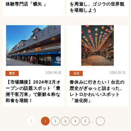
体験専門店「蝶矢 」
を周遊し、ゴジラの世界観
を堪能しよう
2024.04.03
2024.03.15
東京
台北
【市場隣接】2024年2月オ
春休みに行きたい！台北の
ープンの話題スポット「豊
歴史がぎゅっと詰まった、
洲千客万来」で新鮮＆粋な
レトロかわいいスポット
和食を堪能！
「迪化街」
〈
...
1
2
3
4
5
〉