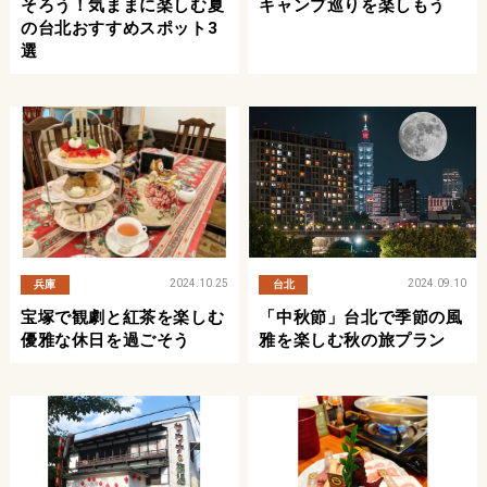
そろう！気ままに楽しむ夏
キャンプ巡りを楽しもう
の台北おすすめスポット3
選
2024.10.25
2024.09.10
兵庫
台北
宝塚で観劇と紅茶を楽しむ
「中秋節」台北で季節の風
優雅な休日を過ごそう
雅を楽しむ秋の旅プラン