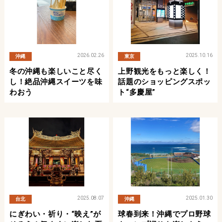
2026.02.26
2025.10.16
沖縄
東京
冬の沖縄も楽しいこと尽く
上野観光をもっと楽しく！
し！絶品沖縄スイーツを味
話題のショッピングスポッ
わおう
ト“多慶屋”
2025.08.07
2025.01.30
台北
沖縄
にぎわい・祈り・“映え”が
球春到来！沖縄でプロ野球