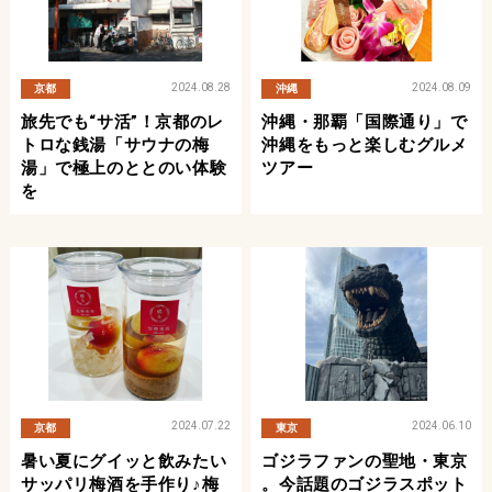
2024.08.28
2024.08.09
京都
沖縄
旅先でも“サ活”！京都のレ
沖縄・那覇「国際通り」で
トロな銭湯「サウナの梅
沖縄をもっと楽しむグルメ
湯」で極上のととのい体験
ツアー
を
2024.07.22
2024.06.10
京都
東京
暑い夏にグイッと飲みたい
ゴジラファンの聖地・東京
サッパリ梅酒を手作り♪梅
。今話題のゴジラスポット