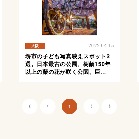
2022.04.15
大阪
堺市の子ども写真映えスポット3
選。日本最古の公園、樹齢150年
以上の藤の花が咲く公園、巨...
《
〈
〉
》
1