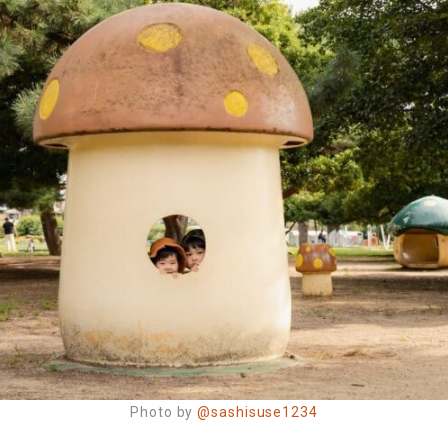
Photo by
@sashisuse1234