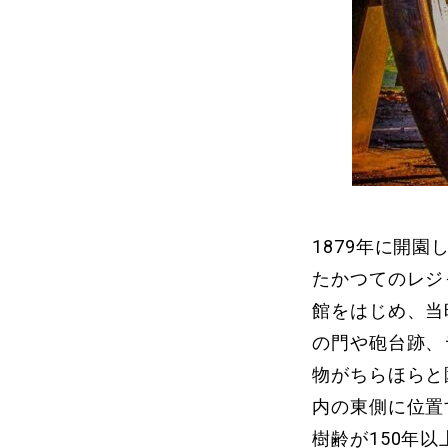
1879年に開
たかつてのレジ
館をはじめ、当
の門や砲台跡、
物がちらほらと
内の東側に位置
樹齢が150年