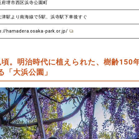
阪府堺市西区浜寺公園町
大津駅より南海線で5駅、浜寺駅下車後すぐ
p://hamadera.osaka-park.or.jp/
見頃。明治時代に植えられた、樹齢150
る「大浜公園」