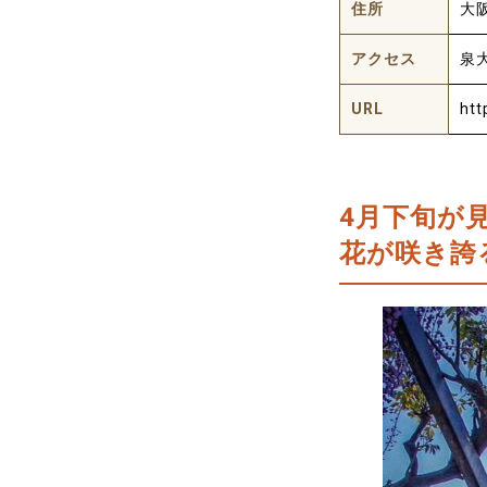
住所
大
アクセス
泉
URL
htt
4月下旬が
花が咲き誇