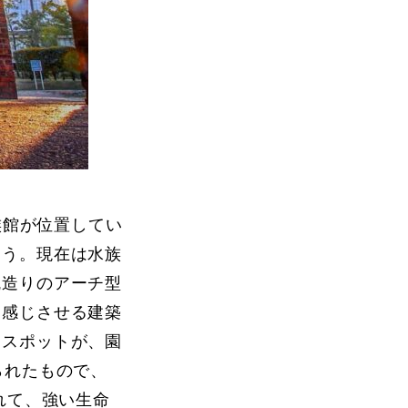
族館が位置してい
そう。現在は水族
瓦造りのアーチ型
を感じさせる建築
トスポットが、園
られたもので、
れて、強い生命