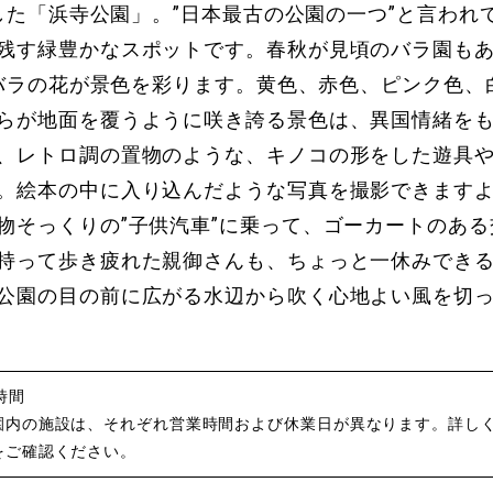
開園した「浜寺公園」。”日本最古の公園の一つ”と言われ
残す緑豊かなスポットです。春秋が見頃のバラ園もあ
ものバラの花が景色を彩ります。黄色、赤色、ピンク色
らが地面を覆うように咲き誇る景色は、異国情緒を
、レトロ調の置物のような、キノコの形をした遊具
。絵本の中に入り込んだような写真を撮影できます
物そっくりの”子供汽車”に乗って、ゴーカートのあ
持って歩き疲れた親御さんも、ちょっと一休みでき
公園の目の前に広がる水辺から吹く心地よい風を切
時間
園内の施設は、それぞれ営業時間および休業日が異なります。詳し
をご確認ください。