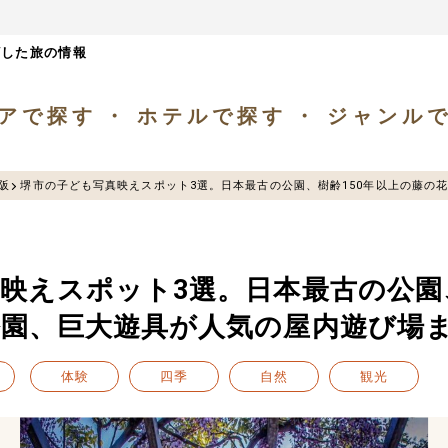
ざした旅の情報
アで探す
ホテルで探す
ジャンル
阪
堺市の子ども写真映えスポット3選。日本最古の公園、樹齢150年以上の藤の花
映えスポット3選。日本最古の公園、
園、巨大遊具が人気の屋内遊び場
体験
四季
自然
観光