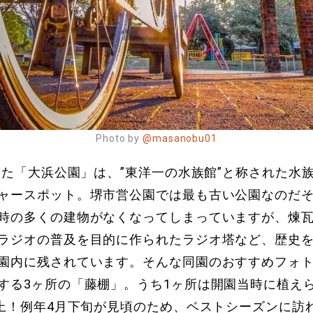
Photo by
@masanobu01
園した「大浜公園」は、”東洋一の水族館”と称された水
ャースポット。堺市営公園では最も古い公園なのだ
時の多くの建物がなくなってしまっていますが、煉
ラジオの普及を目的に作られたラジオ塔など、歴史
園内に残されています。そんな同園のおすすめフォ
する3ヶ所の「藤棚」。うち1ヶ所は開園当時に植え
以上！例年4月下旬が見頃のため、ベストシーズンに訪