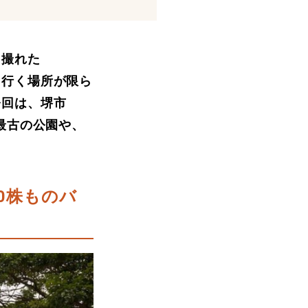
を撮れた
、行く場所が限ら
今回は、堺市
最古の公園や、
。
000株ものバ