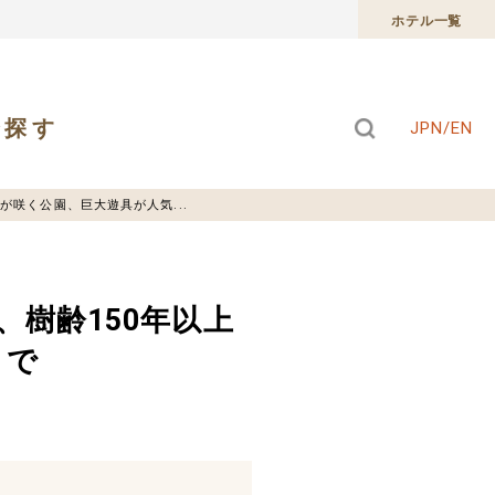
ホテル一覧
で探す
JPN/EN
が咲く公園、巨大遊具が人気...
樹齢150年以上
まで