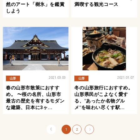
然のアート「樹氷」を鑑賞
満喫する観光コース
しよう
2021.03.03
2021.01.07
山形
山形
春の山形市散策におすす
冬の山形旅行におすすめ。
め。 〜桜の名所、山形市
山形県民がこよなく愛す
最古の歴史を有するモダン
る、"あったか名物グル
な建築、日本に3ヶ...
メ"を味わい尽くす駅...
〈
1
2
〉