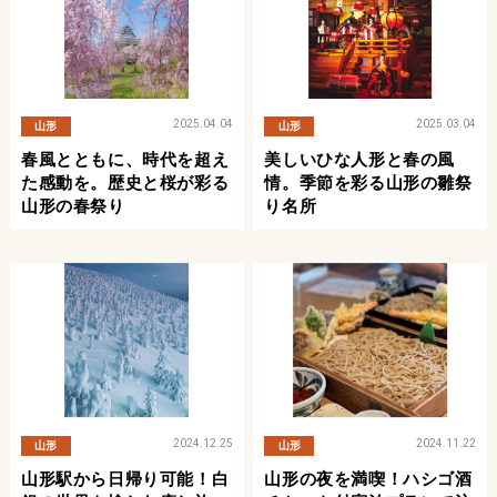
2025.04.04
2025.03.04
山形
山形
春風とともに、時代を超え
美しいひな人形と春の風
た感動を。歴史と桜が彩る
情。季節を彩る山形の雛祭
山形の春祭り
り名所
2024.12.25
2024.11.22
山形
山形
山形駅から日帰り可能！白
山形の夜を満喫！ハシゴ酒