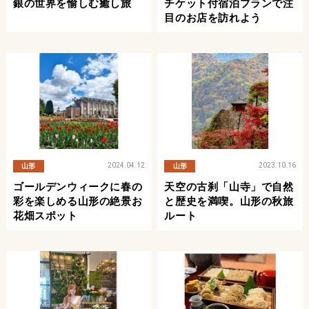
銀の世界を愉しむ癒し旅
チケット付宿泊プランで注
目のお店を訪れよう
2024.04.12
2023.10.16
山形
山形
ゴールデンウィークに春の
天空の古刹「山寺」で自然
彩を楽しめる山形の絶景お
と歴史を満喫。山形の秋旅
花畑スポット
ルート