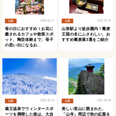
2023.05.11
2022.07.20
山形
山形
母の日におすすめ！お花に
山形駅より徒歩圏内！蕎麦
癒されるカフェや散策スポ
王国の名にふさわしい、お
ット、陶芸体験まで、母子
すすめ蕎麦屋3選をご紹介
の思い出になるお...
2022.02.15
2021.09.28
山形
山形
蔵王温泉でウィンタースポ
美しい里山に囲まれた、
ーツを満喫した後は、大自
「山寺」周辺で秋の紅葉を