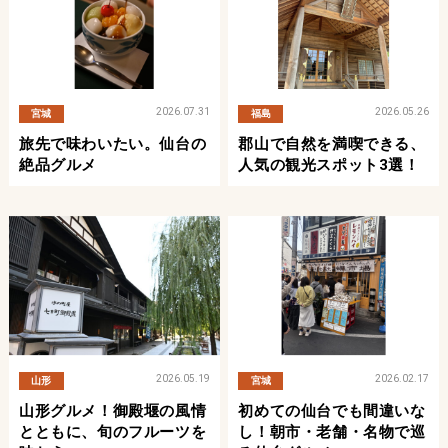
2026.07.31
2026.05.26
宮城
福島
旅先で味わいたい。仙台の
郡山で自然を満喫できる、
絶品グルメ
人気の観光スポット3選！
2026.05.19
2026.02.17
山形
宮城
山形グルメ！御殿堰の風情
初めての仙台でも間違いな
とともに、旬のフルーツを
し！朝市・老舗・名物で巡