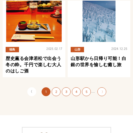
2025.02.17
2024.12.25
福島
山形
歴史薫る会津若松で出会う
山形駅から日帰り可能！白
冬の粋。千円で楽しむ大人
銀の世界を愉しむ癒し旅
のはしご酒
〈
...
1
2
3
4
5
〉