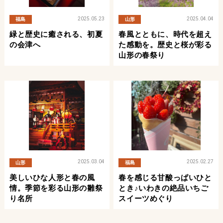
2025.05.23
2025.04.04
福島
山形
緑と歴史に癒される、初夏
春風とともに、時代を超え
の会津へ
た感動を。歴史と桜が彩る
山形の春祭り
2025.03.04
2025.02.27
山形
福島
美しいひな人形と春の風
春を感じる甘酸っぱいひと
情。季節を彩る山形の雛祭
とき♪いわきの絶品いちご
り名所
スイーツめぐり