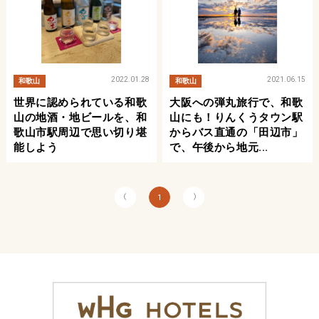
2022.01.28
2021.06.15
和歌山
和歌山
世界に認められている和歌
大阪への弾丸旅行で、和歌
山の地酒・地ビールを、和
山にも！りんくうタウン駅
歌山市駅周辺で思い切り堪
からバス直通の「田辺市」
能しよう
で、午後から地元...
〈
〉
1