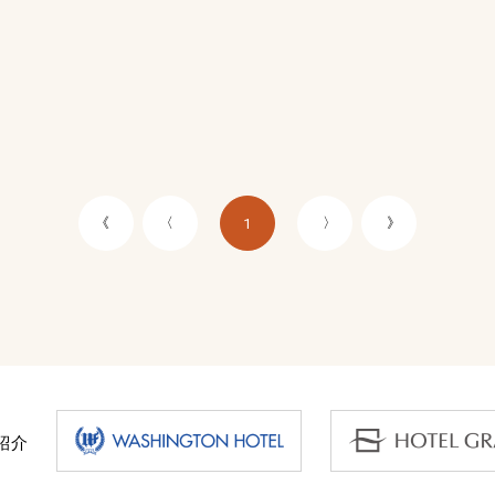
《
〈
〉
》
1
紹介