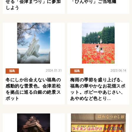
せる「会津まつり」に参加
「ひんやり」ご当地麺
しよう
2024.01.31
2023.06.14
福島
福島
冬にしか出会えない福島の
梅雨の季節を盛り上げる、
感動的な雪景色。会津若松
福島の華やかなお花畑スポ
を拠点に巡る白銀の絶景ス
ット。ポピーやあじさい、
ポット
あやめなど色とり...