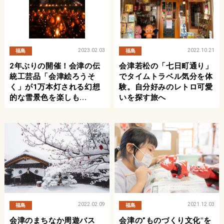
2023.02.03
2022.10.21
福島
福島
2年ぶりの開催！会津の伝
会津若松の「七日町通り」
統工芸品「会津絵ろうそ
でタイムトラベル気分を体
く」が1万本灯される幻想
験。自分好みのレトロ可愛
的な雪景色を楽しも...
いを探す旅へ
2022.02.09
2021.12.03
福島
福島
会津のまちなか周遊バス
会津の”ものづくり文化"を