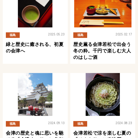
2025.05.23
2025.02.17
福島
福島
緑と歴史に癒される、初夏
歴史薫る会津若松で出会う
の会津へ
冬の粋。千円で楽しむ大人
のはしご酒
2024.09.13
2024.08.23
福島
福島
会津の歴史と魂に思いを馳
会津若松で涼を楽しむ夏の