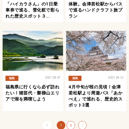
「ハイカラさん」の1日乗
体験。会津若松駅からバス
車券で巡る、雪化粧で彩ら
で巡るハンドクラフト旅プ
れた歴史スポット３...
ラン
2021.09.07
2021.04.12
福島
福島
福島県に行くなら必ず訪れ
4月中旬が桜の見頃！会津
たい！猪苗代・磐梯山エリ
若松駅より周遊バス「あか
アで湖を満喫しよう
べえ」で巡れる、歴史的ス
ポット3選
〈
1
2
〉