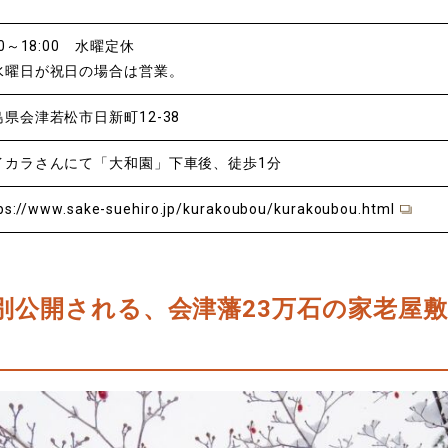
00～18:00 水曜定休
水曜日が祝日の場合は営業。
島県会津若松市日新町12-38
イカラさんにて「大和園」下車後、徒歩1分
ps://www.sake-suehiro.jp/kurakoubou/kurakoubou.html
別公開される
、
会津藩23万石の家老屋