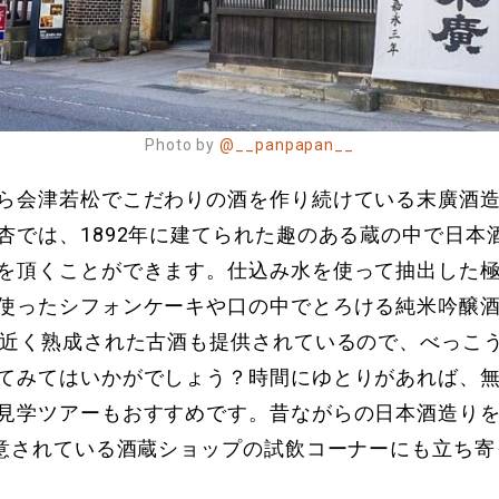
Photo by
@__panpapan__
ら会津若松でこだわりの酒を作り続けている末廣酒
杏では、1892年に建てられた趣のある蔵の中で日本
を頂くことができます。仕込み水を使って抽出した
使ったシフォンケーキや口の中でとろける純米吟醸
年近く熟成された古酒も提供されているので、べっこ
てみてはいかがでしょう？時間にゆとりがあれば、
見学ツアーもおすすめです。昔ながらの日本酒造り
用意されている酒蔵ショップの試飲コーナーにも立ち