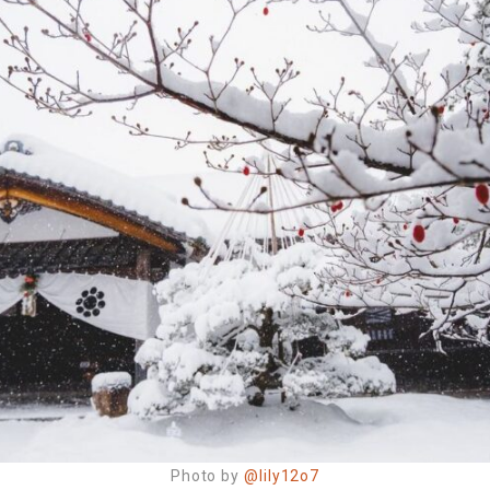
Photo by
@lily12o7