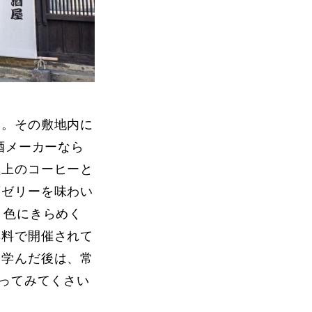
造。その敷地内に
酒メーカーなら
極上のコーヒーと
酒ゼリーを味わい
う色にきらめく
無料で開催されて
を学んだ後は、常
寄ってみてくさい