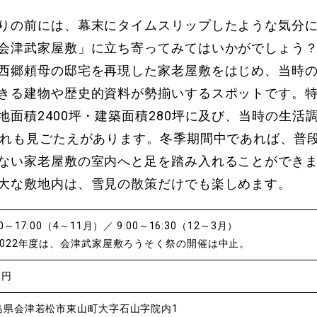
りの前には、幕末にタイムスリップしたような気分
会津武家屋敷」に立ち寄ってみてはいかがでしょう？
西郷頼母の邸宅を再現した家老屋敷をはじめ、当時
きる建物や歴史的資料が勢揃いするスポットです。
地面積2400坪・建築面積280坪に及び、当時の生活
ずれも見ごたえがあります。冬季期間中であれば、普
ない家老屋敷の室内へと足を踏み入れることができ
大な敷地内は、雪見の散策だけでも楽しめます。
30～17:00（4～11月）／ 9:00～16:30（12～3月）
2022年度は、会津武家屋敷ろうそく祭の開催は中止。
0円
島県会津若松市東山町大字石山字院内1