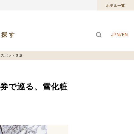
ホテル一覧
で探す
JPN/EN
史スポット３選
車券で巡る、雪化粧