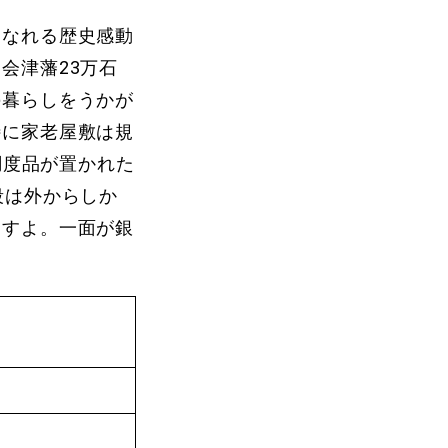
になれる歴史感動
会津藩23万石
の暮らしをうかが
特に家老屋敷は規
調度品が置かれた
段は外からしか
ますよ。一面が銀