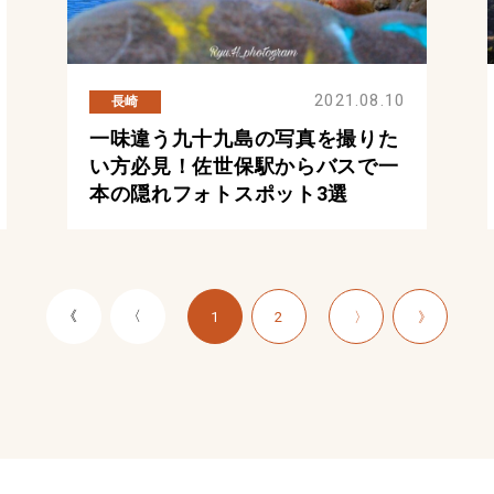
2021.08.10
長崎
一味違う九十九島の写真を撮りた
い方必見！佐世保駅からバスで一
本の隠れフォトスポット3選
《
〈
1
2
〉
》