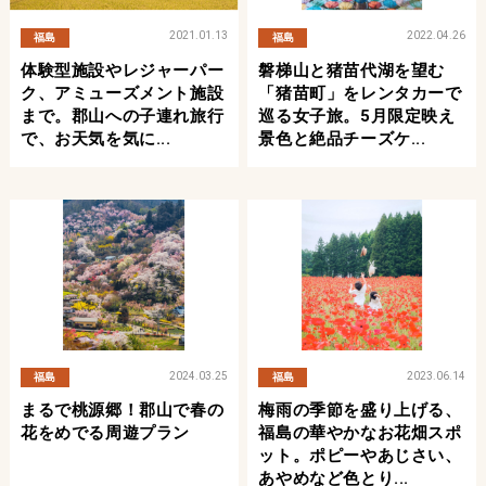
2021.01.13
2022.04.26
福島
福島
体験型施設やレジャーパー
磐梯山と猪苗代湖を望む
ク、アミューズメント施設
「猪苗町」をレンタカーで
まで。郡山への子連れ旅行
巡る女子旅。5月限定映え
で、お天気を気に...
景色と絶品チーズケ...
2024.03.25
2023.06.14
福島
福島
まるで桃源郷！郡山で春の
梅雨の季節を盛り上げる、
花をめでる周遊プラン
福島の華やかなお花畑スポ
ット。ポピーやあじさい、
あやめなど色とり...