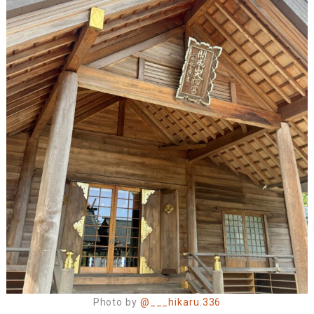
Photo by
@___hikaru.336