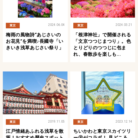
2024.06.04
2024.03.21
東京
東京
梅雨の風物詩“あじさいの
「根津神社」で開催される
お花見”を満喫♪長國寺「い
「文京つつじまつり」。色
きいき浅草あじさい祭り」
とりどりのつつじに包ま
れ、春散歩を楽しも...
2019.11.05
2023.12.14
東京
東京
江戸情緒あふれる浅草を散
ちいかわと東京スカイツリ
策！おすすめ歴史スポット
ーⓇがコラボ！ 見どころ