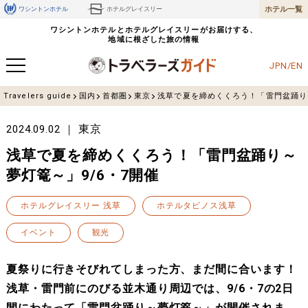
ホテル一覧
ワシントンホテル
ホテルグレイスリー
ワシントンホテルとホテルグレイスリーがお届けする、
地域に根ざした旅の情報
JPN/EN
Travelers guide
国内
首都圏
東京
浅草で夏を締めくくろう！「雷門盆踊り～
東京
2024.09.02
浅草で夏を締めくくろう！「雷門盆踊り～
夢灯篭～」9/6・7開催
ホテルグレイスリー 浅草
ホテルタビノス浅草
イベント
観光
夏祭りに行きそびれてしまった方、まだ間に合います！
浅草・雷門前にのびる並木通り周辺では、9/6・7の2日
間にわたって「雷門盆踊り～夢灯篭～」が開催されま