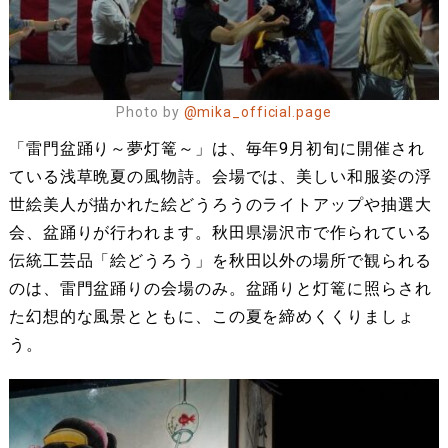
Photo by
@mika_official.page
「雷門盆踊り～夢灯篭～」は、毎年9月初旬に開催され
ている浅草晩夏の風物詩。会場では、美しい和服姿の浮
世絵美人が描かれた絵どうろうのライトアップや抽選大
会、盆踊りが行われます。秋田県湯沢市で作られている
伝統工芸品「絵どうろう」を秋田以外の場所で観られる
のは、雷門盆踊りの会場のみ。盆踊りと灯篭に照らされ
た幻想的な風景とともに、この夏を締めくくりましょ
う。