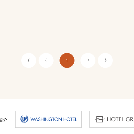
《
〈
〉
》
1
紹介