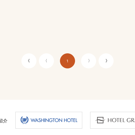
《
〈
〉
》
1
紹介