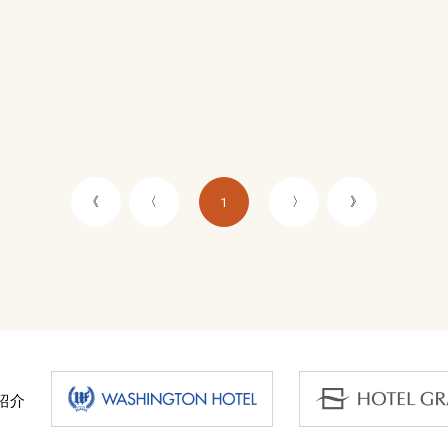
《
〈
〉
》
1
紹介