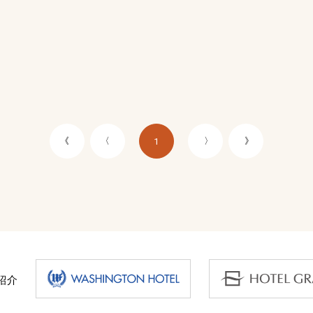
《
〈
〉
》
1
紹介