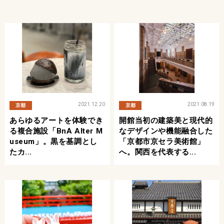
2021.12.20
2021.08.19
京都
京都
あらゆるアートを体験でき
開館当初の建築美と現代的
る複合施設「BnA Alter M
なデザインや機能融合した
Useum」。黒を基調とし
「京都市京セラ美術館」
たカ...
へ。関西を代表する...