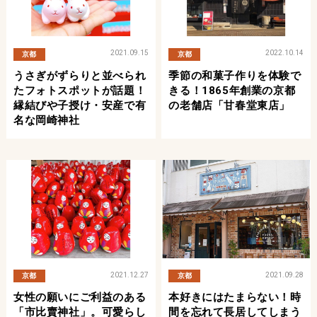
2021.09.15
2022.10.14
京都
京都
うさぎがずらりと並べられ
季節の和菓子作りを体験で
たフォトスポットが話題！
きる！1865年創業の京都
縁結びや子授け・安産で有
の老舗店「甘春堂東店」
名な岡崎神社
2021.12.27
2021.09.28
京都
京都
女性の願いにご利益のある
本好きにはたまらない！時
「市比賣神社」。可愛らし
間を忘れて長居してしまう