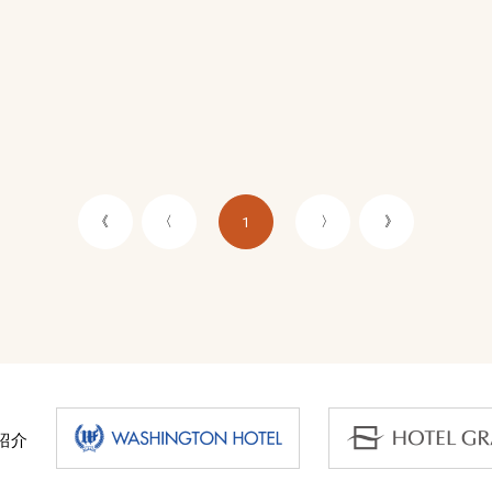
《
〈
〉
》
1
紹介