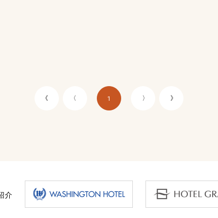
《
〈
〉
》
1
紹介