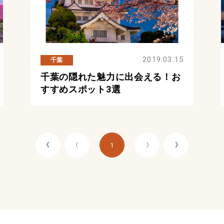
2019.03.15
千葉
千葉の隠れた魅力に出会える！お
すすめスポット3選
《
〈
〉
》
1