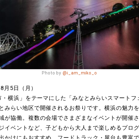
Photo by
@i_am_miko_o
年8月5日（月）
都市・横浜」をテーマにした「みなとみらいスマートフ
とみらい地区で開催されるお祭りです。横浜の魅力
域が協働。複数の会場でさまざまなイベントが開催
ジイベントなど、子どもから大人まで楽しめるプロ
出かけにもおすすめ。フードトラック・屋台も豊富