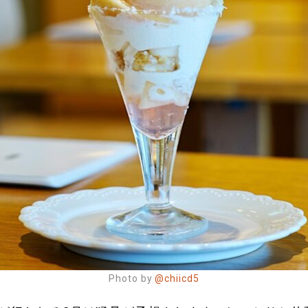
Photo by
@chiicd5