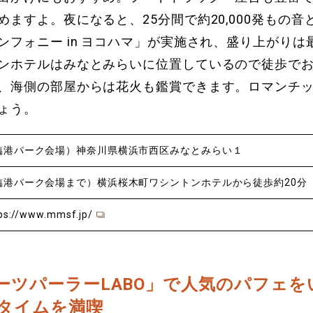
めますよ。夜になると、25分間で約20,000発もの音
ンフォニー in ヨコハマ」が実施され、盛り上がりは
ンホテルはみなとみらいに位置しているので徒歩で
、海側の部屋からは花火も鑑賞できます。ロマンチ
ょう。
臨港パーク会場）神奈川県横浜市西区みなとみらい１
臨港パーク会場まで）横浜桜木町ワシントンホテルから徒歩約20分
ps://www.mmsf.jp/
ーツパーラーLABO」で人気のパフェを
タイムを満喫