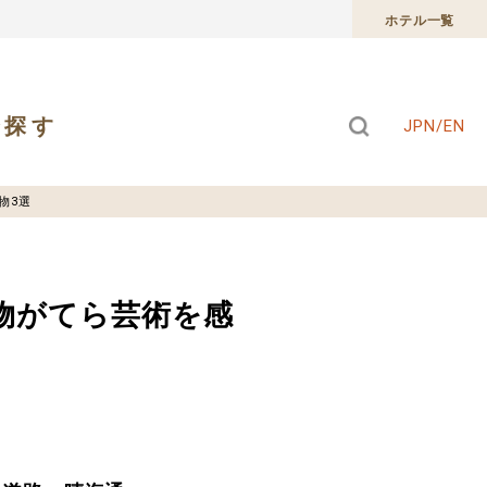
ホテル一覧
で探す
JPN/EN
物3選
物がてら芸術を感