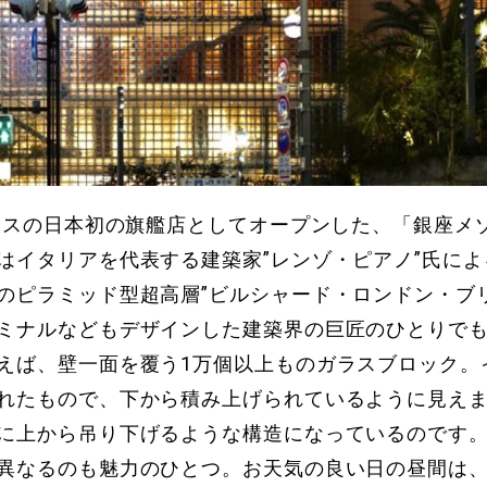
ルメスの日本初の旗艦店としてオープンした、「銀座メ
はイタリアを代表する建築家”レンゾ・ピアノ”氏に
のピラミッド型超高層”ビルシャード・ロンドン・ブ
ミナルなどもデザインした建築界の巨匠のひとりで
えば、壁一面を覆う1万個以上ものガラスブロック。
れたもので、下から積み上げられているように見え
に上から吊り下げるような構造になっているのです
異なるのも魅力のひとつ。お天気の良い日の昼間は