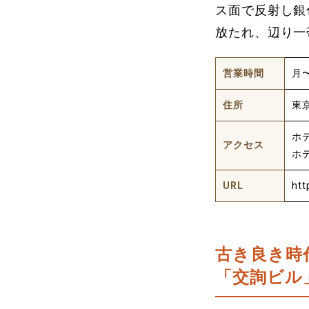
ス面で反射し銀
放たれ、辺り一
営業時間
月〜
住所
東京
ホ
アクセス
ホ
URL
htt
古き良き時
「交詢ビル