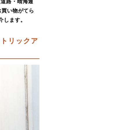
線道路・晴海通
お買い物がてら
介します。
すトリックア