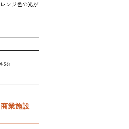
オレンジ色の光が
歩5分
る商業施設