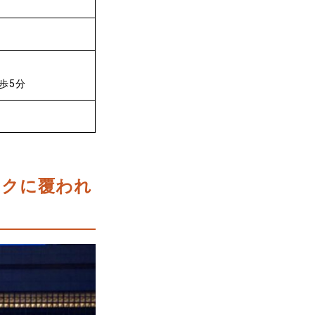
歩5分
ックに覆われ