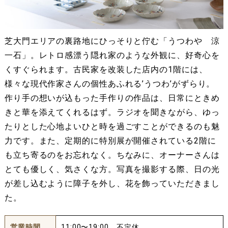
芝大門エリアの裏路地にひっそりと佇む「うつわや 涼
一石」。レトロ感漂う隠れ家のような外観に、好奇心を
くすぐられます。古民家を改装した店内の1階には、
様々な現代作家さんの個性あふれる’うつわ’がずらり。
作り手の想いが込もった手作りの作品は、日常にときめ
きと華を添えてくれるはず。ラジオを聞きながら、ゆっ
たりとした心地よいひと時を過ごすことができるのも魅
力です。また、定期的に特別展が開催されている2階に
も立ち寄るのをお忘れなく。ちなみに、オーナーさんは
とても優しく、気さくな方。写真を撮影する際、日の光
が差し込むように障子を外し、花を飾っていただきまし
た。
営業時間
11:00〜19:00 不定休