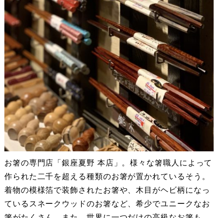
お箸の専門店「銀座夏野 本店」。様々な箸職人によって
作られた二千を超える種類のお箸が置かれているそう。
着物の模様箔で装飾されたお箸や、木目がヘビ柄になっ
ているスネークウッドのお箸など、希少でユニークなお
箸がたくさん。また、世界に一つだけの高級なお箸も。