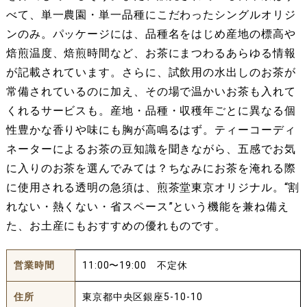
べて、単一農園・単一品種にこだわったシングルオリジ
ンのみ。パッケージには、品種名をはじめ産地の標高や
焙煎温度、焙煎時間など、お茶にまつわるあらゆる情報
が記載されています。さらに、試飲用の水出しのお茶が
常備されているのに加え、その場で温かいお茶も入れて
くれるサービスも。産地・品種・収穫年ごとに異なる個
性豊かな香りや味にも胸が高鳴るはず。ティーコーディ
ネーターによるお茶の豆知識を聞きながら、五感でお気
に入りのお茶を選んでみては？ちなみにお茶を淹れる際
に使用される透明の急須は、煎茶堂東京オリジナル。“割
れない・熱くない・省スペース”という機能を兼ね備え
た、お土産にもおすすめの優れものです。
営業時間
11:00〜19:00 不定休
住所
東京都中央区銀座5-10-10